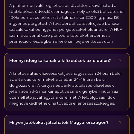
A platformon való regisztrációt követően aktiválhatod a
többlépéses üdvözlő csomagot, amely az első befizetésnél
100%-os meccs-bónuszt tartalmaz akár €500-ig, plusz 150
ingyenes pörgetést. A további befizetések újabb bónusz-
százalékokat és ingyenes pörgetéseket oldanak fel. A HUF-
számlákra vonatkozó pontos feltételeket érdemes a
promóciók részlegben ellenőrizni bejelentkezés után.
+
Mennyi ideig tartanak a kifizetések az oldalon?
A kriptovalutás kifizetéseket jóváhagyás után 24 órán belül,
az e-tárcás kérelmeket általában 24–48 órán belül
dolgozzák fel. A kártyás és banki átutalásos kifizetések
jellemzően 3–5 munkanapot vesznek igénybe, miután az
üzemeltető jóváhagyta a kérelmet. A feldolgozási idők
megnövekedhetnek, ha további ellenőrzés szükséges.
+
Milyen játékokat játszhatok Magyarországon?