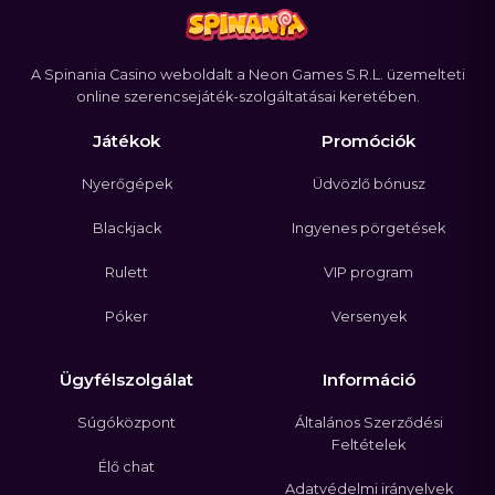
A Spinania Casino weboldalt a Neon Games S.R.L. üzemelteti
online szerencsejáték-szolgáltatásai keretében.
Játékok
Promóciók
Nyerőgépek
Üdvözlő bónusz
Blackjack
Ingyenes pörgetések
Rulett
VIP program
Póker
Versenyek
Ügyfélszolgálat
Információ
Súgóközpont
Általános Szerződési
Feltételek
Élő chat
Adatvédelmi irányelvek