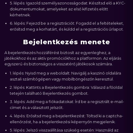
5. lépés: Igazold személyazonosságodat: Készítsd elő a KYC-
dokumentumokat, amelyeket az első kifizetés előtt
kérhetnek.
6. lépés: Fejezd be a regisztrációt: Fogadd el a feltételeket,
erősítsd meg a korhatárt, és küldd el a regisztrációs űrlapot.
Bejelentkezés menete
A bejelentkezés hozzáférést biztosít az egyenleghez, a
játékokhoz és az aktív promóciókhoz a platformon. Az eljárás
egyszerű és biztonságos a visszatérő játékosok számára.
1. lépés: Nyisd meg a weboldalt: Navigálj a kaszinó oldalára
asztali számítógépen vagy mobilböngészőn keresztül.
2. lépés: Kattints a Bejelentkezés gombra: Válaszd a főoldal
tetején található Bejelentkezés gombot.
3. lépés: Add meg a fiókadatokat: Írd be a regisztrált e-mail-
címet és a választott jelszót.
4. lépés: Erősítsd meg a bejelentkezést: Töltsd ki a captcha-
ellenőrzést, ha a bejelentkezési képernyőn megjelenik.
5. lépés: Jelszó visszaállítása szükség esetén: Használd az