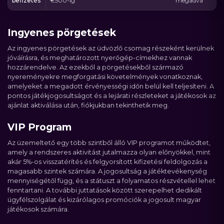
befizetés
€500-ig
megadva
Ingyenes pörgetések
Az ingyenes pörgetések az üdvözlő csomag részeként kerülnek
jóváírásra, és meghatározott nyerőgép-címekhez vannak
hozzárendelve. Az ezekből a pörgetésekből származó
nyereményekre megforgatási követelmények vonatkoznak,
amelyeket a megadott érvényességi időn belül kell teljesíteni. A
pontos játékjogosultságot és a lejárati részleteket a játékosok az
ajánlat aktiválása után, fiókjukban tekinthetik meg.
VIP Program
Az üzemeltető egy több szintből álló VIP programot működtet,
amely a rendszeres aktivitást jutalmazza olyan előnyökkel, mint
akár 5%-os visszatérítés és felgyorsított kifizetési feldolgozás a
magasabb szintek számára. A jogosultság a játéktevékenység
mennyiségétől függ, és a státuszt a folyamatos részvétellel lehet
fenntartani. A további juttatások között szerepelhet dedikált
ügyfélszolgálat és kizárólagos promóciók a jogosult magyar
játékosok számára.