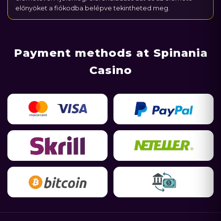
előnyöket a fiókodba belépve tekintheted meg.
Payment methods at Spinania
Casino