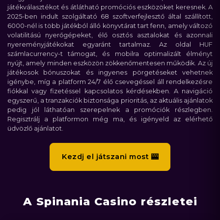
játékválasztékot és átlátható promóciós eszközöket keresnek. A
2025-ben indult szolgáltató 68 szoftverfejlesztő által szállított,
6000-nél is több játékból álló könyvtárat tart fenn, amely változó
volatilitású nyerőgépeket, élő osztós asztalokat és azonnali
nyereményjátékokat egyaránt tartalmaz. Az oldal HUF
számlacurrency-t támogat, és mobilra optimalizált élményt
nyújt, amely minden eszközön zökkenőmentesen működik. Az új
játékosok bónuszokat és ingyenes pörgetéseket vehetnek
igénybe, míg a platform 24/7 élő csevegéssel áll rendelkezésre
fiókkal vagy fizetéssel kapcsolatos kérdésekben. A navigáció
egyszerű, a tranzakciók biztonsága prioritás, az aktuális ajánlatok
pedig jól láthatóan szerepelnek a promóciók részlegben.
Regisztrálj a platformon még ma, és igényeld az elérhető
üdvözlő ajánlatot.
Kezdj el játszani most 🎰
A Spinania Casino részletei