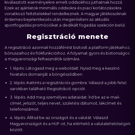
kiválasztott eseményekre emelt oddsokhoz juthatnak hozzá.
Ezek az ajánlatok minimális oddsokra és piaci korlátozásokra
vonatkozó feltételekkel rendelkeznek. A magyar játékosoknak
érdemes bejelentkezés után megerősíteni az aktuális
sportfogadási promóciókat a dedikált fogadási szekción belül.
Regisztráció menete
A regisztráció azonnali hozzáférést biztosít a platform játékaihoz,
bónuszaihoz és fiókfunkcióihoz. A folyamat gyors és biztonságos
a magyarországi felhasználók számára.
1. lépés: Látogasd meg a weboldalt: Nyisd meg a kaszinó
hivatalos domainját a böngésződben.
2. lépés: Kattints a regisztrációs gombra: Válaszd a jobb felső
sarokban található Regisztráció opciót.
3. lépés: Add meg személyes adataidat: Írd be az e-mail-
címet, jelszót, teljes nevet, születési dátumot, lakcímet és
telefonszámot.
4. lépés: Állítsd be az országot és a valutát: Válaszd
Magyarországot és a HUF-ot, ha elérhető a valutalehetőségek
között.