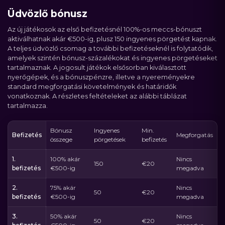
Üdvözlő bónusz
Az új játékosok az első befizetésnél 100%-os meccs-bónuszt
aktiválhatnak akár €500-ig, plusz 150 ingyenes pörgetést kapnak.
A teljes üdvözlő csomag a további befizetéseknél is folytatódik,
amelyek szintén bónusz-százalékokat és ingyenes pörgetéseket
tartalmaznak. A jogosult játékok elsősorban kiválasztott
nyerőgépek, és a bónuszpénzre, illetve a nyereményekre
standard megforgatási követelmények és határidők
vonatkoznak. A részletes feltételeket az alábbi táblázat
tartalmazza.
Bónusz
Ingyenes
Min.
Befizetés
Megforgatás
összege
pörgetések
befizetés
1.
100% akár
Nincs
150
€20
befizetés
€500-ig
megadva
2.
75% akár
Nincs
50
€20
befizetés
€500-ig
megadva
3.
50% akár
Nincs
50
€20