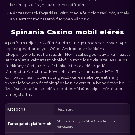
lakcímigazolást, ha az üzemeltető kéri.
Pénzeszközök fogadása: Várd meg a feldolgozási időt, amely
a választott módszertől függően változik.
Spinania Casino mobil elérés
A platform teljes hozzáférést biztosít egy Progressive Web App
segítségével, amelyet iOS és Android eszközökön a
főképernyőre lehet hozzáadni. Nem szükséges natív alkalmazást
letölteni az alkalmazásboltokból. A mobilos oldal a teljes 6000+
játékkönyvtárat, a pénztár funkcióit és az élő fogadást is
támogatja. A technikai követelmények minimálisak: HTML5-
kompatibilitás modern böngészőkkel és stabil teljesítmény
okostelefonokon és táblagépeken egyaránt. A böngészőn belüli
fizetések és a fiókkezelés telepítés nélkül is teljes mértékben
támogatottak.
Kategória
Részletek
Modern böngészők iOS és Android
Támogatott platformok
rendszeren