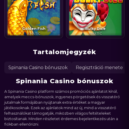
Golden Fish
Bulky Dice
AMATIC
AMATIC
5 Fire Fruits
Farmhouse
12 Coins
Coins of Ra: Hold and Win
3 Wonders Catch
Crypto Bro
FELIXGAMING
HACKSAW
WAZDAN
YGGDRASIL
AVATAR UX
BETSOFT
Tartalomjegyzék
Majestic Claws - Hold & Hit
Stoichkov #8
Mad Hit Marlin Bonanza
Raptor 2
SPINOMENAL
EGT
YGGDRASIL
RUBYPLAY
Golden Ticket
Fishin Bear
Disco Farm - Hold & Win
Clovers of Luck 2
PLAY'N GO
BOOONGO
RUBYPLAY
BETSOFT
Spinania Casino bónuszok
Regisztráció menete
Richness Factory
Fortune Coins
Mad Hit Wild Alice
Crazy Chicken
TADA GAMING
EGT
NOLIMITCITY
SKYWIND
Spinania Casino bónuszok
A Spinania Casino platform számos promóciós ajánlatot kínál,
Fruit Cha Cha Cha
Bulky Dice
amelyek meccs-bónuszok, ingyenes pörgetések és visszatérő
TADA GAMING
AMATIC
jutalmak formájában nyújtanak extra értéket a magyar
Pearl Coin Rise
Bufon Fortuna
játékosoknak. Ezek az ajánlatok mind az új, mind a visszatérő
RUBYPLAY
RUBYPLAY
felhasználókat támogatják, miközben világos feltételeket
Fisherman's Luck
Golden Shower
biztosítanak. Minden részletet érdemes bejelentkezés után a
WAZDAN
NOLIMITCITY
fiókban ellenőrizni.