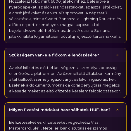
Hozzáférsz több mint 6000 játékcímhez, beleértve a
nyerőgépeket, az élő kaszinóasztalokat, az asztali játékokat,
a crash játékokat és a virtuális sportokat. A népszerű
választások, mint a Sweet Bonanza, a Lightning Roulette és
a főbb esport-események, magyar kapcsolatból
bejelentkezve elérhetők maradnak. A casino Spinania
játékkínálata folyamatosan bővül új fejlesztői tartalmakkal is.
+
Szükségem van-e a fiókom ellenőrzésére?
Az első kifizetés előtt el kell végezni a személyazonosság-
ellenőrzést a platformon. Az üzemeltető általában kormány
által kiállított személyi igazolványt és lakcímigazolást kér.
Ezeknek a dokumentumoknak a korai benyújtása megelőzi
a késedelmeket az első kifizetési kérelem feldolgozásakor.
+
Milyen fizetési módokat használhatok HUF-ban?
Befizetéseket és kifizetéseket végezhetsz Visa,
Mastercard, Skrill, Neteller, banki átutalás és számos