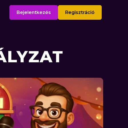
Bejelentkezés
Regisztráció
ÁLYZAT