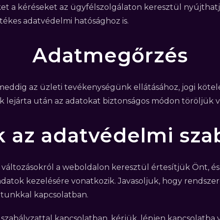
ket a kéréseket az ügyfélszolgálaton keresztül nyújthatj
etékes adatvédelmi hatósághoz is.
Adatmegőrzés
eddig az üzleti tevékenységünk ellátásához, jogi kötele
 lejárta után az adatokat biztonságos módon töröljük v
k az adatvédelmi sza
. A változásokról a weboldalon keresztül értesítjük Önt, 
adatok kezelésére vonatkozik. Javasoljuk, hogy rendszer
atunkkal kapcsolatban.
zabályzattal kapcsolatban, kérjük, lépjen kapcsolatba 