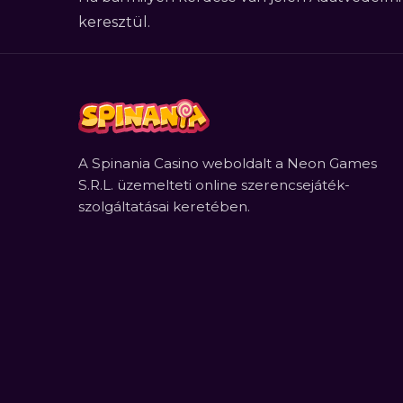
keresztül.
A Spinania Casino weboldalt a Neon Games
S.R.L. üzemelteti online szerencsejáték-
szolgáltatásai keretében.