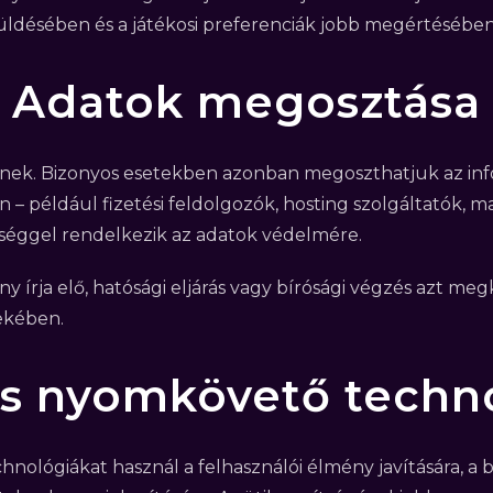
üldésében és a játékosi preferenciák jobb megértésében
Adatok megosztása
lnek. Bizonyos esetekben azonban megoszthatjuk az inf
– például fizetési feldolgozók, hosting szolgáltatók, m
tséggel rendelkezik az adatok védelmére.
y írja elő, hatósági eljárás vagy bírósági végzés azt meg
ekében.
és nyomkövető techn
nológiákat használ a felhasználói élmény javítására, a b