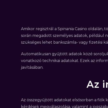
Amikor regisztrál a Spinania Casino oldalán, 
során megadott személyes adatok, például nev
szükséges lehet bankszámla- vagy fizetési ká
Automatikusan gyűjtött adatok közé soroljuk 
vonatkozó technikai adatokat. Ezek az info
javításában.
Az 
Az összegyűjtött adatokat elsősorban a fiók k
kérdések megválaszolása, valamint a jogszabá