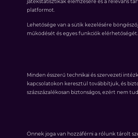
játékstatisztikák elemzésére és a releváns t
platformot.
Lehetősége van a sütik kezelésére böngészője 
működését és egyes funkciók elérhetőségét.
Minden ésszerű technikai és szervezeti inté
kapcsolatokon keresztül továbbítjuk, és bizt
százszázalékosan biztonságos, ezért nem tudu
Önnek joga van hozzáférni a rólunk tárolt sz